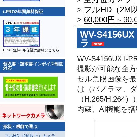
>
フルHD（2M
i-PRO3年間無料保証
>
60,000円～90
WV-S4156
ラ
i-PRO無料3年保証の詳細はこちら
WV-S4156UX
領収書・請求書インボイス制度
撮影が可能な全方
対応
セル魚眼画像を最
は（パノラマ、ダ
（H.265/H.
内蔵、AI機能を
形状・機能で選ぶ
フルHD（2M以上）カメラ