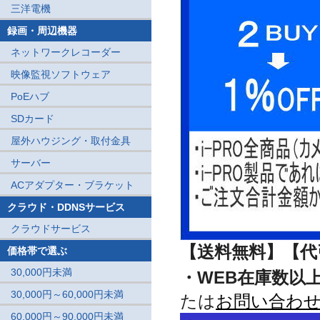
三洋電機
録画・周辺機器
ネットワークレコーダー
映像監視ソフトウェア
PoEハブ
SDカード
屋外ハウジング・取付金具
サーバー
ACアダプター・ブラケット
クラウド・DDNSサービス
クラウドサービス
【送料無料】【代
価格帯で選ぶ
30,000円未満
・WEB在庫数以
30,000円～60,000円未満
たは
お問い合わ
60,000円～90,000円未満