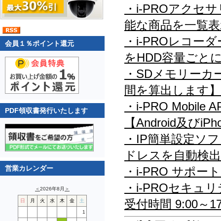
・i-PROアク
能な商品を一覧表
・i-PROレコ
会員１％ポイント還元
をHDD容量ごと
・SDメモリーカ
間を算出します】
・i-PRO Mob
PDF領収書発行いたします
【Android及びi
・IP簡単設定ソ
ドレスを自動検出
営業カレンダー
・i-PRO サポ
・i-PROセキュリ
＜
2026年8月
＞
受付時間 9:00
日
月
火
水
木
金
土
1