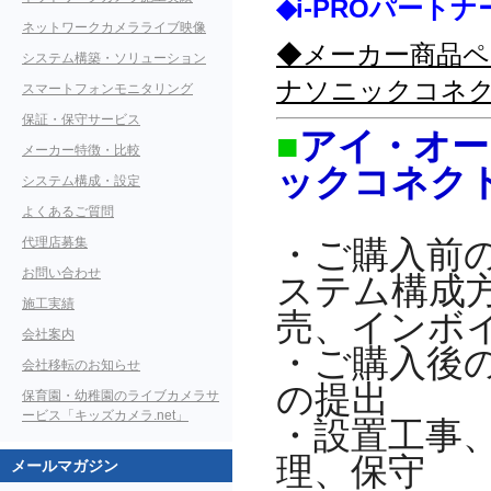
◆i-PROパー
ネットワークカメラライブ映像
◆メーカー商品ペー
システム構築・ソリューション
ナソニックコネ
スマートフォンモニタリング
保証・保守サービス
■
アイ・オー
メーカー特徴・比較
ックコネク
システム構成・設定
よくあるご質問
代理店募集
・ご購入前
お問い合わせ
ステム構成
施工実績
売、インボ
会社案内
・ご購入後
会社移転のお知らせ
の提出
保育園・幼稚園のライブカメラサ
ービス「キッズカメラ.net」
・設置工事
理、保守
メールマガジン