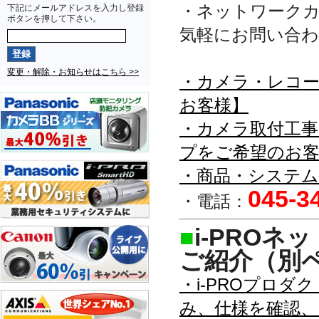
・ネットワーク
下記にメールアドレスを入力し登録
ボタンを押して下さい。
気軽にお問い合
変更・解除・お知らせはこちら >>
・カメラ・レコ
お客様】
・カメラ取付工事
プをご希望のお客
・商品・システ
045-3
・電話：
■
i-PRO
ご紹介（別
・i-PROプロ
み、仕様を確認、