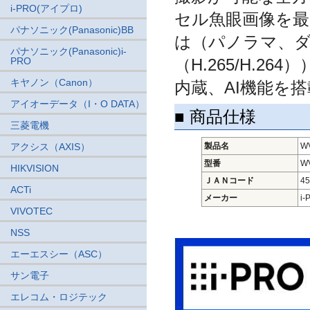
i-PRO(アイプロ)
セル魚眼画像を最
パナソニック(Panasonic)BB
は（パノラマ、ダ
パナソニック(Panasonic)i-
PRO
（H.265/H.
キヤノン（Canon）
内蔵、AI機能を
アイオーデータ（I・O DATA）
■ 商品仕様
三菱電機
アクシス（AXIS）
製品名
W
型番
W
HIKVISION
ＪＡＮコード
45
ACTi
メーカー
i
VIVOTEC
NSS
エーエスシー（ASC）
サン電子
エレコム・ロジテック