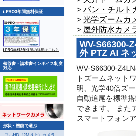
>
パン・チルト
i-PRO3年間無料保証
>
光学ズームカ
>
屋外防水カメ
WV-S66300-Z
i-PRO無料3年保証の詳細はこちら
外 PTZ AI
領収書・請求書インボイス制度
WV-S66300
対応
トズームネットワ
明、光学40倍ズー
自動追尾を標準搭
できます。 またア
スマートフォンアプリ
形状・機能で選ぶ
フルHD（2M以上）カメラ