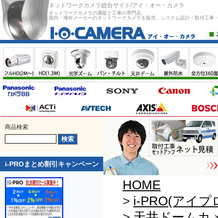
ネットワークカメラ総合サイト/アイ・オー・カメラ
ネットワークカメラの通販と工事の専門店。
国内・海外メーカーのネットワークカメラを販売、システム設計・取付工事
商品検索
i-PROまとめ割引キャンペーン
HOME
>
i-PRO(アイプ
>
天井ドームカ