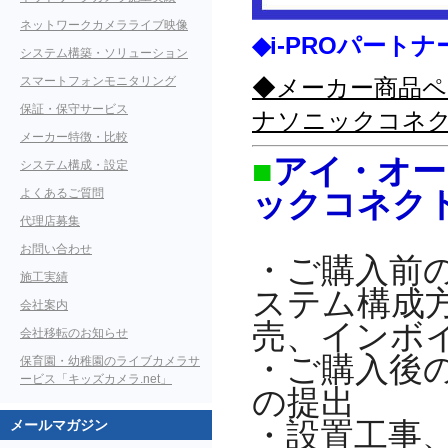
ネットワークカメラライブ映像
◆i-PROパー
システム構築・ソリューション
スマートフォンモニタリング
◆メーカー商品ペー
保証・保守サービス
ナソニックコネ
メーカー特徴・比較
■
アイ・オー
システム構成・設定
よくあるご質問
ックコネク
代理店募集
お問い合わせ
・ご購入前
施工実績
ステム構成
会社案内
売、インボ
会社移転のお知らせ
・ご購入後
保育園・幼稚園のライブカメラサ
ービス「キッズカメラ.net」
の提出
メールマガジン
・設置工事