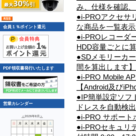
み、仕様を確認、
●i-PROアク
な商品を一覧表示
会員１％ポイント還元
●i-PROレコ
HDD容量ごとに
●SDメモリーカ
間を算出します】
PDF領収書発行いたします
●i-PRO Mob
【Android及びi
●IP簡単設定ソ
営業カレンダー
ドレスを自動検出
●i-PRO サポ
＜
2026年8月
＞
日
月
火
水
木
金
土
●i-PROセキュリ
1