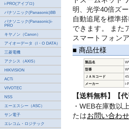
i-PRO(アイプロ)
明、光学40倍ズー
パナソニック(Panasonic)BB
自動追尾を標準搭
パナソニック(Panasonic)i-
PRO
できます。 またア
キヤノン（Canon）
スマートフォンアプリ
アイオーデータ（I・O DATA）
■ 商品仕様
三菱電機
アクシス（AXIS）
製品名
W
型番
W
HIKVISION
ＪＡＮコード
45
ACTi
メーカー
i
VIVOTEC
【送料無料】【代
NSS
・WEB在庫数以
エーエスシー（ASC）
たは
お問い合わ
サン電子
エレコム・ロジテック