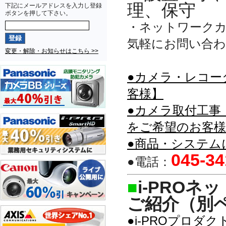
理、保守
下記にメールアドレスを入力し登録
ボタンを押して下さい。
・ネットワーク
気軽にお問い合
変更・解除・お知らせはこちら >>
●カメラ・レコー
客様】
●カメラ取付工事
をご希望のお客様
●商品・システム
045-34
●電話：
■
i-PRO
ご紹介（別
●i-PROプロ