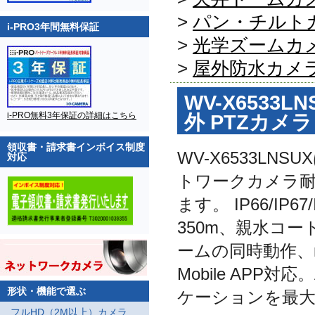
>
パン・チルト
i-PRO3年間無料保証
>
光学ズームカ
>
屋外防水カメ
WV-X6533LNS
i-PRO無料3年保証の詳細はこちら
外 PTZカメ
領収書・請求書インボイス制度
WV-X6533L
対応
トワークカメラ耐
ます。 IP66/I
350m、親水コ
ームの同時動作、m
Mobile AP
形状・機能で選ぶ
ケーションを最大
フルHD（2M以上）カメラ