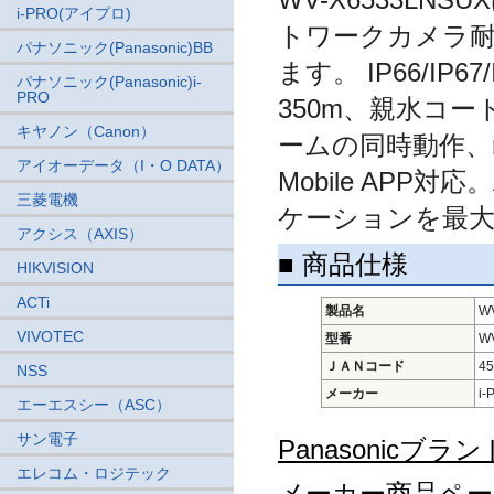
i-PRO(アイプロ)
トワークカメラ耐
パナソニック(Panasonic)BB
ます。 IP66/I
パナソニック(Panasonic)i-
PRO
350m、親水コ
キヤノン（Canon）
ームの同時動作、m
アイオーデータ（I・O DATA）
Mobile AP
三菱電機
ケーションを最大
アクシス（AXIS）
■ 商品仕様
HIKVISION
ACTi
製品名
W
VIVOTEC
型番
W
ＪＡＮコード
45
NSS
メーカー
i
エーエスシー（ASC）
サン電子
Panasonic
エレコム・ロジテック
メーカー商品ページ