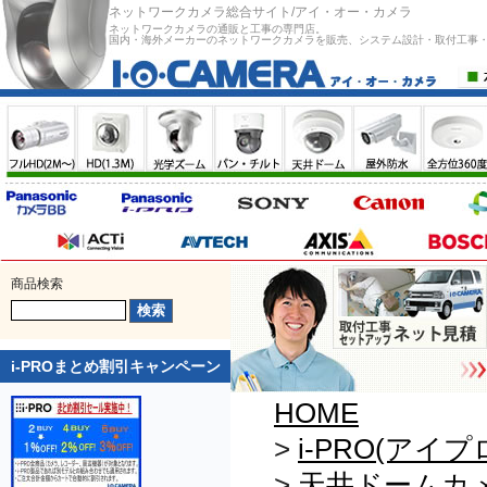
ネットワークカメラ総合サイト/アイ・オー・カメラ
ネットワークカメラの通販と工事の専門店。
国内・海外メーカーのネットワークカメラを販売、システム設計・取付工事
商品検索
i-PROまとめ割引キャンペーン
HOME
>
i-PRO(アイプ
>
天井ドームカ