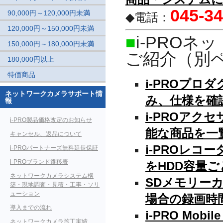
045-34
90,000円～120,000円未満
◆電話：
120,000円～150,000円未満
■
i-PRO
150,000円～180,000円未満
ご紹介（別
180,000円以上
特価商品
i-PROプ
ネットワークカメラサポート情
み、仕様を確
報
i-PROア
i-PRO製品価格改定のお知らせ
能な商品を一
キャンセル、返品について
i-PROレコ
i-PROパートナーズ無料延長保証
i-PROブランド遷移表
をHDD容量
ネットワークカメラシステム構
SDメモリー
築・現地調査・見積・工事・ソリ
ューション
場合の録画時
導入までの流れ
i-PRO Mo
ネットワークカメラ施工実績