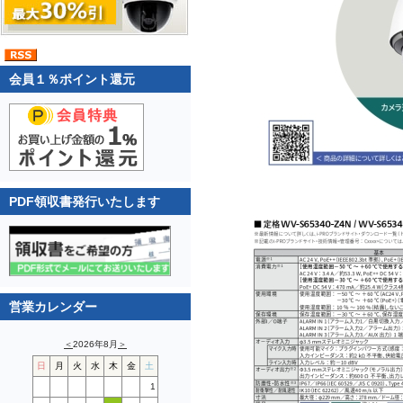
会員１％ポイント還元
PDF領収書発行いたします
営業カレンダー
＜
2026年8月
＞
日
月
火
水
木
金
土
1