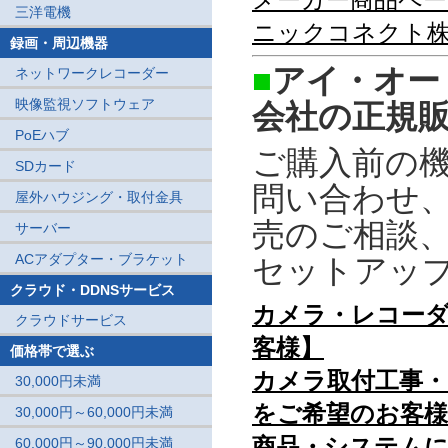
三洋電機
ニックコネクト
録画・周辺機器
■
アイ・オー
ネットワークレコーダー
映像監視ソフトウェア
会社の正規
PoEハブ
ご購入前の
SDカード
問い合わせ
屋外ハウジング・取付金具
売のご相談
サーバー
ACアダプター・ブラケット
セットアッ
クラウド・DDNSサービス
カメラ・レコー
クラウドサービス
客様】
価格帯で選ぶ
カメラ取付工事
30,000円未満
をご希望のお客様
30,000円～60,000円未満
商品・システム
60,000円～90,000円未満