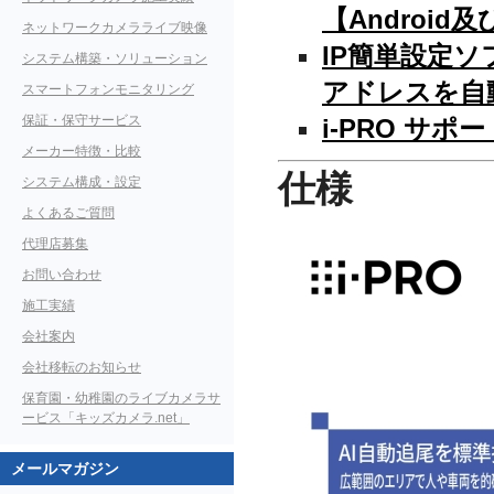
【Android
ネットワークカメラライブ映像
IP簡単設定
システム構築・ソリューション
アドレスを自
スマートフォンモニタリング
保証・保守サービス
i-PRO サ
メーカー特徴・比較
仕様
システム構成・設定
よくあるご質問
代理店募集
お問い合わせ
施工実績
会社案内
会社移転のお知らせ
保育園・幼稚園のライブカメラサ
ービス「キッズカメラ.net」
メールマガジン