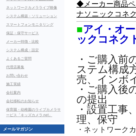
◆メーカー商品ペー
ネットワークカメラライブ映像
ナソニックコネ
システム構築・ソリューション
スマートフォンモニタリング
■
アイ・オー
保証・保守サービス
ックコネク
メーカー特徴・比較
システム構成・設定
・ご購入前
よくあるご質問
ステム構成
代理店募集
お問い合わせ
売、インボ
施工実績
・ご購入後
会社案内
の提出
会社移転のお知らせ
・設置工事
保育園・幼稚園のライブカメラサ
ービス「キッズカメラ.net」
理、保守
・ネットワーク
メールマガジン