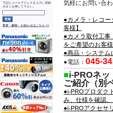
気軽にお問い合
下記にメールアドレスを入力し登録
ボタンを押して下さい。
●カメラ・レコー
変更・解除・お知らせはこちら >>
客様】
●カメラ取付工事
をご希望のお客様
●商品・システム
045-34
●電話：
■
i-PRO
ご紹介（別
●i-PROプロ
み、仕様を確認、
●i-PROアク