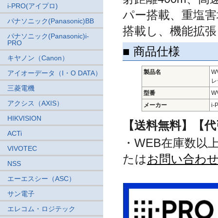
i-PRO(アイプロ)
パー搭載、重塩害
パナソニック(Panasonic)BB
搭載し、機能拡張
パナソニック(Panasonic)i-
PRO
■ 商品仕様
キヤノン（Canon）
製品名
W
アイオーデータ（I・O DATA）
レ
三菱電機
型番
WV
アクシス（AXIS）
メーカー
i
HIKVISION
【送料無料】【代
ACTi
・WEB在庫数以
VIVOTEC
たは
お問い合わ
NSS
エーエスシー（ASC）
サン電子
エレコム・ロジテック