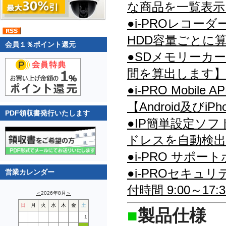
な商品を一覧表示
●i-PROレコ
HDD容量ごとに
会員１％ポイント還元
●SDメモリーカ
間を算出します】
●i-PRO Mob
【Android及びi
PDF領収書発行いたします
●IP簡単設定ソ
ドレスを自動検出
●i-PRO サポ
●i-PROセキュリ
営業カレンダー
付時間 9:00～1
＜
2026年8月
＞
日
月
火
水
木
金
土
■
製品仕様
1