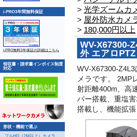
>
光学ズームカ
i-PRO3年間無料保証
>
屋外防水カメ
>
180,000円以上
WV-X67300-Z
i-PRO無料3年保証の詳細はこちら
外 エアロPT
領収書・請求書インボイス制度
WV-X67300-
対応
メラです。 2MP
射距離400m、高速
パー搭載、重塩害
搭載し、機能拡張
形状・機能で選ぶ
フルHD（2M以上）カメラ