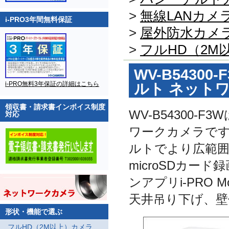
>
無線LANカメ
i-PRO3年間無料保証
>
屋外防水カメ
>
フルHD（2M
WV-B54300-
i-PRO無料3年保証の詳細はこちら
ルト ネット
領収書・請求書インボイス制度
WV-B54300-
対応
ワークカメラです。
ルトでより広範囲
microSDカ
ンアプリi-PRO 
天井吊り下げ、壁
形状・機能で選ぶ
フルHD（2M以上）カメラ