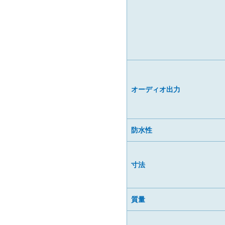
オーディオ出力
防水性
寸法
質量