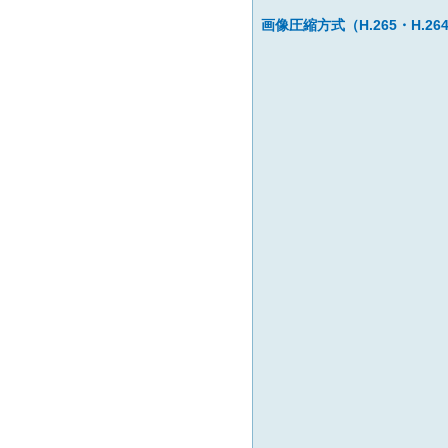
画像圧縮方式（H.265・H.26