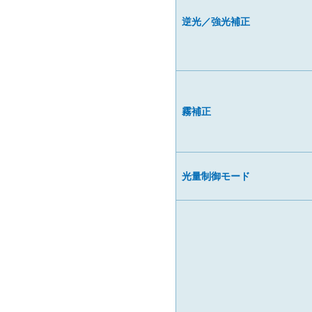
逆光／強光補正
霧補正
光量制御モード