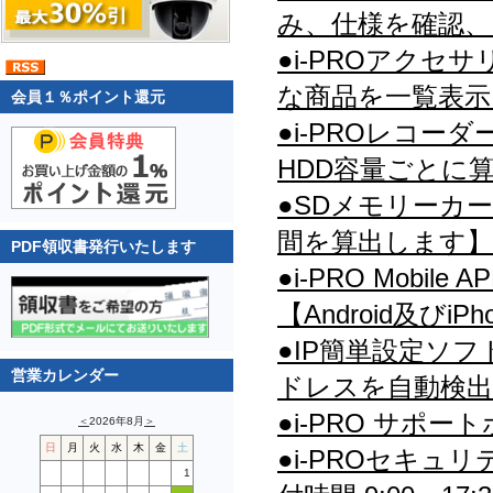
み、仕様を確認、
●i-PROアク
な商品を一覧表示
会員１％ポイント還元
●i-PROレコ
HDD容量ごとに
●SDメモリーカ
間を算出します】
PDF領収書発行いたします
●i-PRO Mob
【Android及びi
●IP簡単設定ソ
営業カレンダー
ドレスを自動検出
●i-PRO サポ
＜
2026年8月
＞
日
月
火
水
木
金
土
●i-PROセキュリ
1