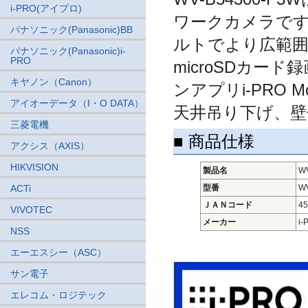
i-PRO(アイプロ)
ワークカメラです。
パナソニック(Panasonic)BB
ルトでより広範囲
パナソニック(Panasonic)i-
PRO
microSDカ
キヤノン（Canon）
ンアプリi-PRO 
アイオーデータ（I・O DATA）
天井吊り下げ、壁
三菱電機
■ 商品仕様
アクシス（AXIS）
HIKVISION
製品名
W
ACTi
型番
W
ＪＡＮコード
45
VIVOTEC
メーカー
i
NSS
エーエスシー（ASC）
サン電子
エレコム・ロジテック