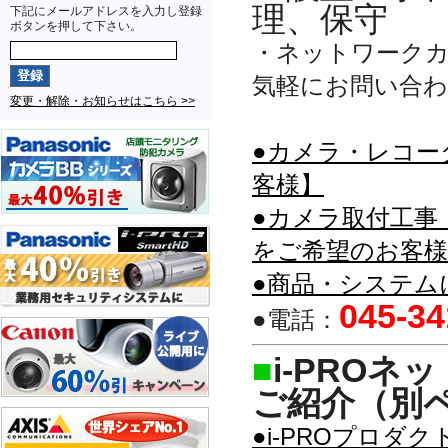
理、保守
下記にメールアドレスを入力し登録
ボタンを押して下さい。
・ネットワーク
気軽にお問い合
変更・解除・お知らせはこちら >>
●カメラ・レコー
客様】
●カメラ取付工事
をご希望のお客様
●商品・システム
045-34
●電話：
■
i-PRO
ご紹介（別
●i-PROプロ