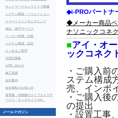
ネットワークカメラライブ映像
◆i-PROパー
システム構築・ソリューション
◆メーカー商品ペー
スマートフォンモニタリング
保証・保守サービス
ナソニックコネ
メーカー特徴・比較
■
アイ・オー
システム構成・設定
ックコネク
よくあるご質問
代理店募集
お問い合わせ
・ご購入前
施工実績
ステム構成
会社案内
売、インボ
会社移転のお知らせ
・ご購入後
保育園・幼稚園のライブカメラサ
ービス「キッズカメラ.net」
の提出
・設置工事
メールマガジン