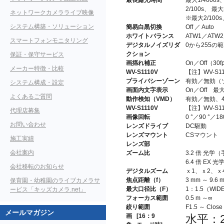
最長露光時間
最大1/4000s
2/100s、 最大
ネットワークカメラライブ映像
※最大2/100
システム構築・ソリューション
簡易白黒切換
Off ／ Auto
ホワイトバランス
ATW1／ATW
スマートフォンモニタリング
デジタルノイズリダ
0から255の
クション
保証・保守サービス
画揺れ補正
On／Off（3
メーカー特徴・比較
WV-S1110V
【注】WV-S1
プライバシーゾーン
有効／無効（
システム構成・設定
画面内文字表示
On／Off 
よくあるご質問
動作検知（VMD）
有効／無効、
WV-S1110V
【注】WV-S1
代理店募集
画像回転
0 °／90 °／18
お問い合わせ
レンズドライブ
DC駆動
レンズマウント
CSマウント
施工実績
レンズ部
会社案内
ズーム比
3.2 倍 光
6.4 倍 EX 
会社移転のお知らせ
デジタルズーム
ｘ1、ｘ2、ｘ
焦点距離（f）
3 mm ～ 9.6 
保育園・幼稚園のライブカメラサ
最大口径比（F）
1：1.5（WID
ービス「キッズカメラ.net」
フォーカス範囲
0.5 m ～∞
絞り範囲
F1.5 ～ Close
メールマガジン
画
[16：9
水平：29