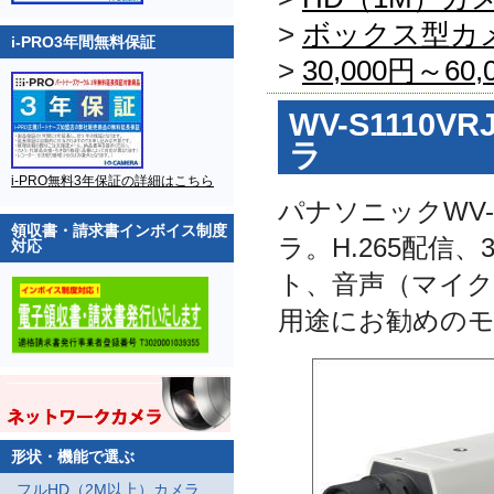
>
ボックス型カ
i-PRO3年間無料保証
>
30,000円～60
WV-S111
ラ
i-PRO無料3年保証の詳細はこちら
パナソニックWV-
領収書・請求書インボイス制度
ラ。H.265配信
対応
ト、音声（マイク
用途にお勧めの
形状・機能で選ぶ
フルHD（2M以上）カメラ