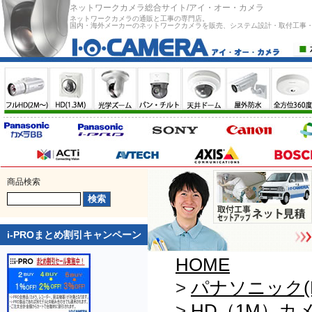
ネットワークカメラ総合サイト/アイ・オー・カメラ
ネットワークカメラの通販と工事の専門店。
国内・海外メーカーのネットワークカメラを販売、システム設計・取付工事
商品検索
i-PROまとめ割引キャンペーン
HOME
>
パナソニック(Pan
>
HD（1M）カ