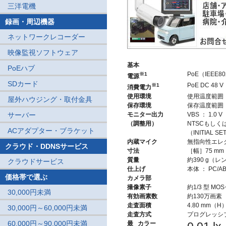
三洋電機
録画・周辺機器
ネットワークレコーダー
映像監視ソフトウェア
基本
PoEハブ
PoE（IEEE80
※1
電源
SDカード
PoE DC 48 
※1
消費電力
使用環境
使用温度範囲 ：
屋外ハウジング・取付金具
保存環境
保存温度範囲 ：
サーバー
モニター出力
VBS ： 1.
（調整用）
NTSCもしく
ACアダプター・ブラケット
（INITIA
内蔵マイク
無指向性エレ
クラウド・DDNSサービス
寸法
［幅］75 m
質量
約390 g（
クラウドサービス
仕上げ
本体 ： PC/
価格帯で選ぶ
カメラ部
撮像素子
約1/3 型 M
30,000円未満
有効画素数
約130万画素
走査面積
4.80 mm（H）
30,000円～60,000円未満
走査方式
プログレッシ
60,000円～90,000円未満
最
カラー