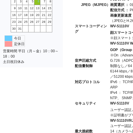
2
3
4
5
6
7
8
JPEG（MJPEG）
画質選択 ：
0
9
10
11
12
13
14
15
配信方式 ：
P
16
17
18
19
20
21
22
画像更新速度
（JPEGとH
23
24
25
26
27
28
29
スマートコーディン
WV-S1110V
30
31
グ
顔スマートコ
※顔スマート
今日
WV-S1110V
W
定休日
GOP（Group 
営業時間 平日（月～金）10：00～
※On（Adva
18：00
音声圧縮方式
G.726（ADPCM
土日祝日休み
配信量制御
制限なし／64 kb
6144 kbps／8
／51200 kbps
対応プロトコル
IPv6 ： TCP
ARP
IPv4 ： TCP
NTP、 SNMP
セキュリティ
WV-S1110V
ユーザー認証／
※証明書がプ
WV-S1110VR
ユーザー認証
最大接続数
14（カメラ