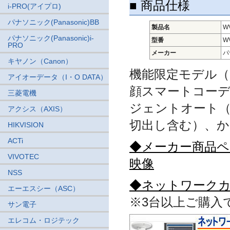
■ 商品仕様
i-PRO(アイプロ)
パナソニック(Panasonic)BB
製品名
W
パナソニック(Panasonic)i-
型番
W
PRO
メーカー
パ
キヤノン（Canon）
機能限定モデル（
アイオーデータ（I・O DATA）
顔スマートコーデ
三菱電機
ジェントオート（i
アクシス（AXIS）
切出し含む）、
HIKVISION
ACTi
◆メーカー商品ペ
VIVOTEC
映像
NSS
◆ネットワークカ
エーエスシー（ASC）
※3台以上ご購入
サン電子
エレコム・ロジテック