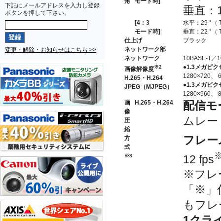
角
モード時]
下記にメールアドレスを入力し登録
垂直：16
ボタンを押して下さい。
[4：3
水平：29 °（ T
モード時]
垂直：22 °（ T
仕上げ
ブラック
ネットワーク部
変更・解除・お知らせはこちら >>
ネットワーク
10BASE-T／
●1.3メガピクセル
※2
画像解像度
1280×720、 
H.265・H.264
●1.3メガピクセ
JPEG（MJPEG）
1280×960、 
画
H.265・H.264
配信モ
像
ムレー
圧
縮
フレー
方
式
12 fps
※3
※フレ
「※」
もフレ
1クラ