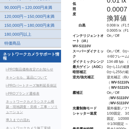
0.01
低
90,000円～120,000円未満
0.00
照
度
120,000円～150,000円未満
換算値
150,000円～180,000円未満
白黒
0.008 lx（
0.0005 lx
180,000円以上
インテリジェントオ
On／Off
ート（iA）
特価商品
WV-S1110V
スーパーダイナミッ
On／Off、
ネットワークカメラサポート情
ク
※60フレー
報
ダイナミックレンジ
134 dB t
最大ゲイン（AGC）
0から11の
i-PRO製品価格改定のお知らせ
暗部補正
0から255の
逆光/強光補正
逆光補正（BL
キャンセル、返品について
（
WV-S1110
i-PROパートナーズ無料延長保証
（
WV-S1110
霧補正
On／Off
i-PROブランド遷移表
（
WV-S1110V
ネットワークカメラシステム構
（
WV-S1110
築・現地調査・見積・工事・ソリ
光量制御モード
屋外撮影／フリ
ューション
シャッター速度
1/30固定、 3
固定、 1/200
導入までの流れ
※1/30固定 
ネットワークカメラ施工実績