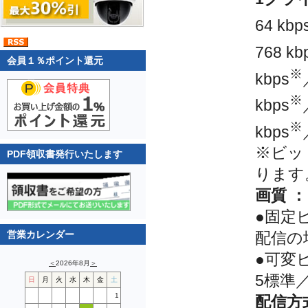
64 kbp
768 kb
会員１％ポイント還元
※
kbps
※
kbps
※
kbps
※ビッ
PDF領収書発行いたします
ります
画質 ：
●固定
営業カレンダー
配信の
●可変
＜
2026年8月
＞
5標準
日
月
火
水
木
金
土
1
配信方